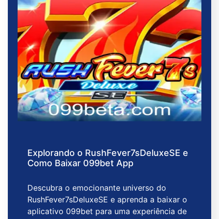
Explorando o RushFever7sDeluxeSE e
Como Baixar 099bet App
Descubra o emocionante universo do
RushFever7sDeluxeSE e aprenda a baixar o
aplicativo 099bet para uma experiência de