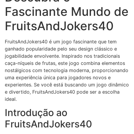
Fascinante Mundo de
FruitsAndJokers40
FruitsAndJokers40 é um jogo fascinante que tem
ganhado popularidade pelo seu design clássico e
jogabilidade envolvente. Inspirado nos tradicionais
caça-níqueis de frutas, este jogo combina elementos
nostálgicos com tecnologia moderna, proporcionando
uma experiência única para jogadores novos e
experientes. Se você está buscando um jogo dinâmico
e divertido, FruitsAndJokers40 pode ser a escolha
ideal.
Introdução ao
FruitsAndJokers40