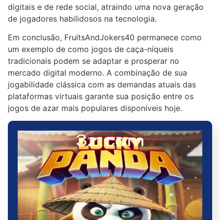
digitais e de rede social, atraindo uma nova geração
de jogadores habilidosos na tecnologia.
Em conclusão, FruitsAndJokers40 permanece como
um exemplo de como jogos de caça-níqueis
tradicionais podem se adaptar e prosperar no
mercado digital moderno. A combinação de sua
jogabilidade clássica com as demandas atuais das
plataformas virtuais garante sua posição entre os
jogos de azar mais populares disponíveis hoje.