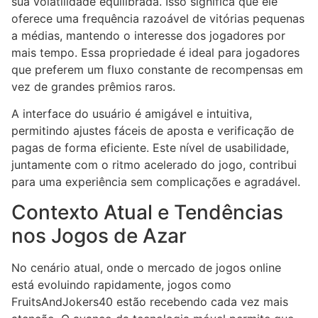
sua volatilidade equilibrada. Isso significa que ele
oferece uma frequência razoável de vitórias pequenas
a médias, mantendo o interesse dos jogadores por
mais tempo. Essa propriedade é ideal para jogadores
que preferem um fluxo constante de recompensas em
vez de grandes prêmios raros.
A interface do usuário é amigável e intuitiva,
permitindo ajustes fáceis de aposta e verificação de
pagas de forma eficiente. Este nível de usabilidade,
juntamente com o ritmo acelerado do jogo, contribui
para uma experiência sem complicações e agradável.
Contexto Atual e Tendências
nos Jogos de Azar
No cenário atual, onde o mercado de jogos online
está evoluindo rapidamente, jogos como
FruitsAndJokers40 estão recebendo cada vez mais