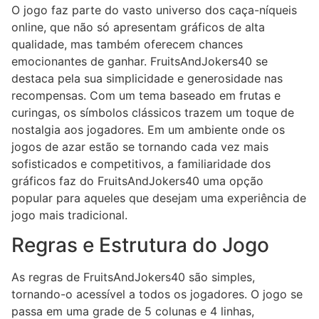
O jogo faz parte do vasto universo dos caça-níqueis
online, que não só apresentam gráficos de alta
qualidade, mas também oferecem chances
emocionantes de ganhar. FruitsAndJokers40 se
destaca pela sua simplicidade e generosidade nas
recompensas. Com um tema baseado em frutas e
curingas, os símbolos clássicos trazem um toque de
nostalgia aos jogadores. Em um ambiente onde os
jogos de azar estão se tornando cada vez mais
sofisticados e competitivos, a familiaridade dos
gráficos faz do FruitsAndJokers40 uma opção
popular para aqueles que desejam uma experiência de
jogo mais tradicional.
Regras e Estrutura do Jogo
As regras de FruitsAndJokers40 são simples,
tornando-o acessível a todos os jogadores. O jogo se
passa em uma grade de 5 colunas e 4 linhas,