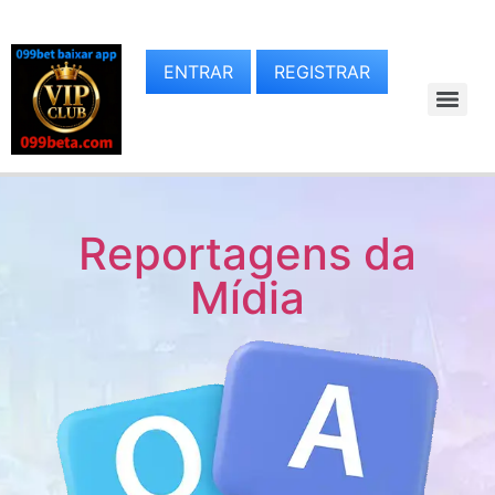
ENTRAR
REGISTRAR
Reportagens da
Mídia