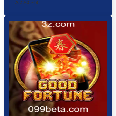
2026-05-18