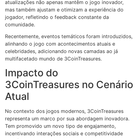
atualizações não apenas mantêm o jogo inovador,
mas também ajustam e otimizam a experiência do
jogador, refletindo o feedback constante da
comunidade.
Recentemente, eventos temáticos foram introduzidos,
alinhando o jogo com acontecimentos atuais e
celebridades, adicionando novas camadas ao já
multifacetado mundo de 3CoinTreasures.
Impacto do
3CoinTreasures no Cenário
Atual
No contexto dos jogos modernos, 3CoinTreasures
representa um marco por sua abordagem inovadora.
Tem promovido um novo tipo de engajamento,
incentivando interações sociais e competitividade