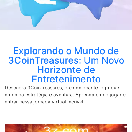
Explorando o Mundo de
3CoinTreasures: Um Novo
Horizonte de
Entretenimento
Descubra 3CoinTreasures, o emocionante jogo que
combina estratégia e aventura. Aprenda como jogar e
entrar nessa jornada virtual incrível.