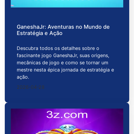
GaneshaJr: Aventuras no Mundo de
Estratégia e Ação
Descubra todos os detalhes sobre o
fascinante jogo GaneshaJr, suas origens,
mecânicas de jogo e como se tornar um
mestre nesta épica jornada de estratégia e
ação.
2026-04-28