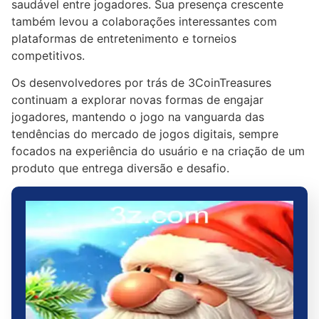
saudável entre jogadores. Sua presença crescente
também levou a colaborações interessantes com
plataformas de entretenimento e torneios
competitivos.
Os desenvolvedores por trás de 3CoinTreasures
continuam a explorar novas formas de engajar
jogadores, mantendo o jogo na vanguarda das
tendências do mercado de jogos digitais, sempre
focados na experiência do usuário e na criação de um
produto que entrega diversão e desafio.