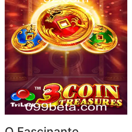
O Fascinante