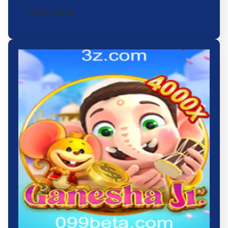
2026-04-15