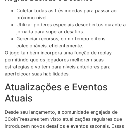
Coletar todas as três moedas para passar ao
próximo nível.
Utilizar poderes especiais descobertos durante a
jornada para superar desafios.
Gerenciar recursos, como tempo e itens
colecionáveis, eficientemente.
O jogo também incorpora uma função de replay,
permitindo que os jogadores melhorem suas
estratégias e voltem para níveis anteriores para
aperfeiçoar suas habilidades.
Atualizações e Eventos
Atuais
Desde seu lançamento, a comunidade engajada de
3CoinTreasures tem visto atualizações regulares que
introduzem novos desafios e eventos sazonais. Essas