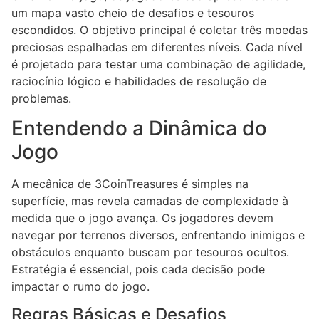
um mapa vasto cheio de desafios e tesouros
escondidos. O objetivo principal é coletar três moedas
preciosas espalhadas em diferentes níveis. Cada nível
é projetado para testar uma combinação de agilidade,
raciocínio lógico e habilidades de resolução de
problemas.
Entendendo a Dinâmica do
Jogo
A mecânica de 3CoinTreasures é simples na
superfície, mas revela camadas de complexidade à
medida que o jogo avança. Os jogadores devem
navegar por terrenos diversos, enfrentando inimigos e
obstáculos enquanto buscam por tesouros ocultos.
Estratégia é essencial, pois cada decisão pode
impactar o rumo do jogo.
Regras Básicas e Desafios