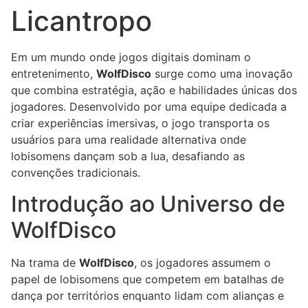
Licantropo
Em um mundo onde jogos digitais dominam o
entretenimento,
WolfDisco
surge como uma inovação
que combina estratégia, ação e habilidades únicas dos
jogadores. Desenvolvido por uma equipe dedicada a
criar experiências imersivas, o jogo transporta os
usuários para uma realidade alternativa onde
lobisomens dançam sob a lua, desafiando as
convenções tradicionais.
Introdução ao Universo de
WolfDisco
Na trama de
WolfDisco
, os jogadores assumem o
papel de lobisomens que competem em batalhas de
dança por territórios enquanto lidam com alianças e