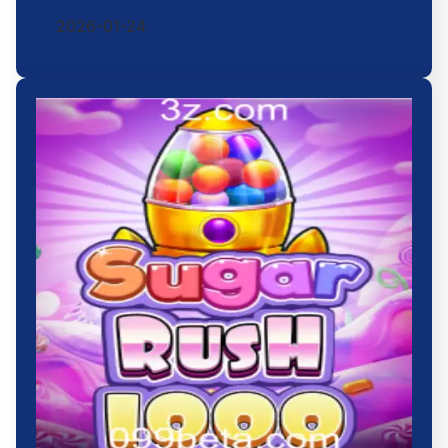
2026-01-24