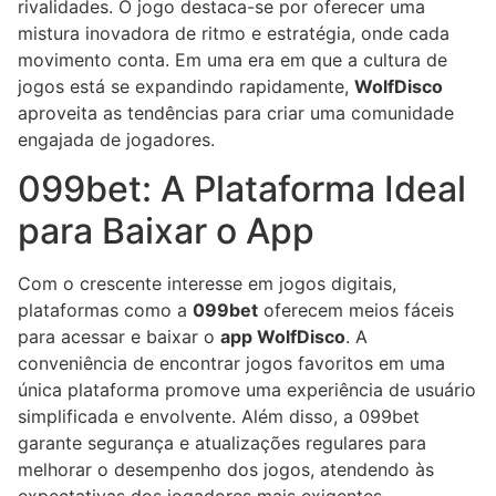
rivalidades. O jogo destaca-se por oferecer uma
mistura inovadora de ritmo e estratégia, onde cada
movimento conta. Em uma era em que a cultura de
jogos está se expandindo rapidamente,
WolfDisco
aproveita as tendências para criar uma comunidade
engajada de jogadores.
099bet: A Plataforma Ideal
para Baixar o App
Com o crescente interesse em jogos digitais,
plataformas como a
099bet
oferecem meios fáceis
para acessar e baixar o
app WolfDisco
. A
conveniência de encontrar jogos favoritos em uma
única plataforma promove uma experiência de usuário
simplificada e envolvente. Além disso, a 099bet
garante segurança e atualizações regulares para
melhorar o desempenho dos jogos, atendendo às