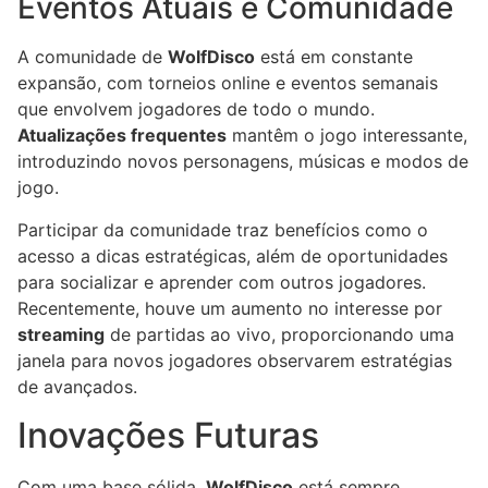
Eventos Atuais e Comunidade
A comunidade de
WolfDisco
está em constante
expansão, com torneios online e eventos semanais
que envolvem jogadores de todo o mundo.
Atualizações frequentes
mantêm o jogo interessante,
introduzindo novos personagens, músicas e modos de
jogo.
Participar da comunidade traz benefícios como o
acesso a dicas estratégicas, além de oportunidades
para socializar e aprender com outros jogadores.
Recentemente, houve um aumento no interesse por
streaming
de partidas ao vivo, proporcionando uma
janela para novos jogadores observarem estratégias
de avançados.
Inovações Futuras
Com uma base sólida,
WolfDisco
está sempre