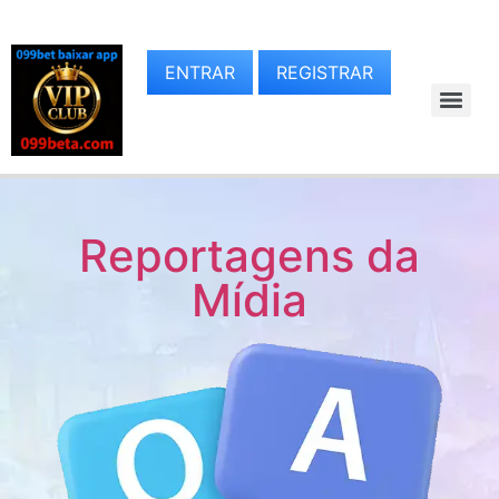
ENTRAR
REGISTRAR
Reportagens da
Mídia