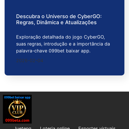
Descubra o Universo de CyberGO:
Regras, Dinâmica e Atualizações
Exploração detalhada do jogo CyberGO,
suas regras, introdução e a importância da
palavra-chave 099bet baixar app.
2026-02-04
Jueteng
Loteria online
Esportes virtuais