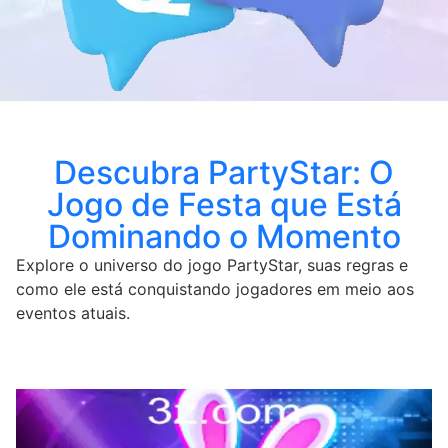
Descubra PartyStar: O
Jogo de Festa que Está
Dominando o Momento
Explore o universo do jogo PartyStar, suas regras e
como ele está conquistando jogadores em meio aos
eventos atuais.