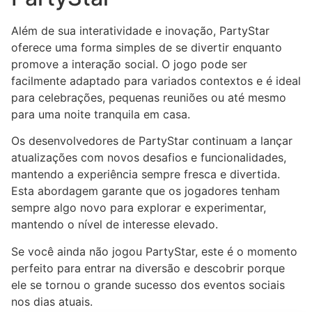
Além de sua interatividade e inovação, PartyStar
oferece uma forma simples de se divertir enquanto
promove a interação social. O jogo pode ser
facilmente adaptado para variados contextos e é ideal
para celebrações, pequenas reuniões ou até mesmo
para uma noite tranquila em casa.
Os desenvolvedores de PartyStar continuam a lançar
atualizações com novos desafios e funcionalidades,
mantendo a experiência sempre fresca e divertida.
Esta abordagem garante que os jogadores tenham
sempre algo novo para explorar e experimentar,
mantendo o nível de interesse elevado.
Se você ainda não jogou PartyStar, este é o momento
perfeito para entrar na diversão e descobrir porque
ele se tornou o grande sucesso dos eventos sociais
nos dias atuais.