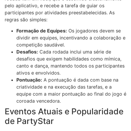
pelo aplicativo, e recebe a tarefa de guiar os
participantes por atividades preestabelecidas. As
regras são simples:
Formação de Equipes:
Os jogadores devem se
dividir em equipes, incentivando a colaboração e
competição saudável.
Desafios:
Cada rodada inclui uma série de
desafios que exigem habilidades como mímica,
canto e dança, mantendo todos os participantes
ativos e envolvidos.
Pontuação:
A pontuação é dada com base na
criatividade e na execução das tarefas, e a
equipe com a maior pontuação ao final do jogo é
coroada vencedora.
Eventos Atuais e Popularidade
de PartyStar