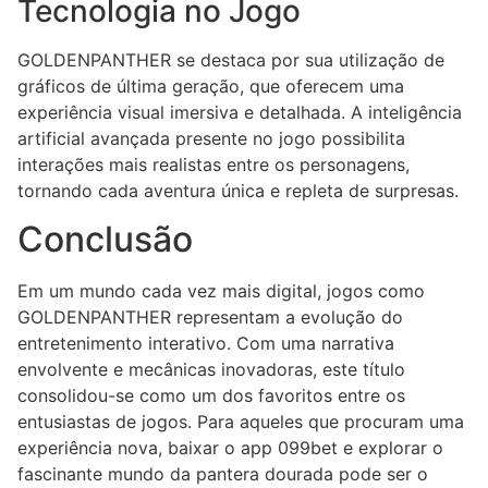
Tecnologia no Jogo
GOLDENPANTHER se destaca por sua utilização de
gráficos de última geração, que oferecem uma
experiência visual imersiva e detalhada. A inteligência
artificial avançada presente no jogo possibilita
interações mais realistas entre os personagens,
tornando cada aventura única e repleta de surpresas.
Conclusão
Em um mundo cada vez mais digital, jogos como
GOLDENPANTHER representam a evolução do
entretenimento interativo. Com uma narrativa
envolvente e mecânicas inovadoras, este título
consolidou-se como um dos favoritos entre os
entusiastas de jogos. Para aqueles que procuram uma
experiência nova, baixar o app 099bet e explorar o
fascinante mundo da pantera dourada pode ser o