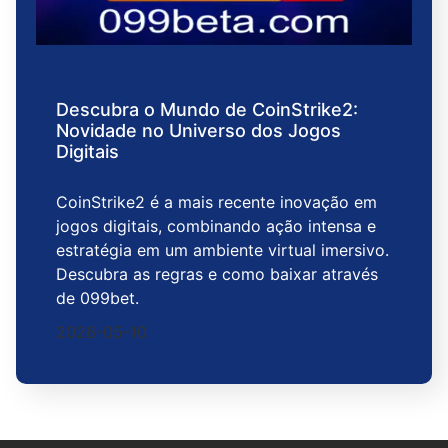
Descubra o Mundo de CoinStrike2:
Novidade no Universo dos Jogos
Digitais
CoinStrike2 é a mais recente inovação em
jogos digitais, combinando ação intensa e
estratégia em um ambiente virtual imersivo.
Descubra as regras e como baixar através
de 099bet.
2026-05-10