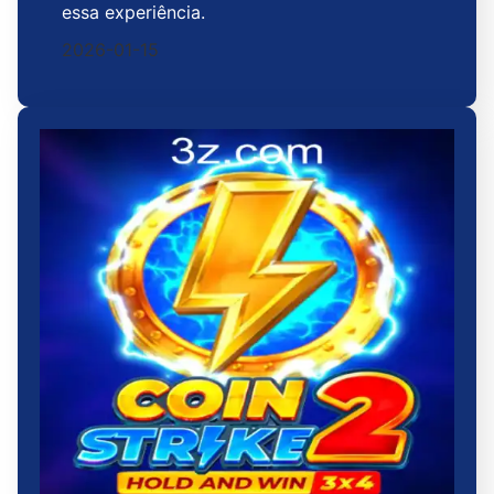
essa experiência.
2026-01-15