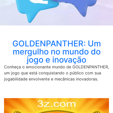
GOLDENPANTHER: Um
mergulho no mundo do
jogo e inovação
Conheça o emocionante mundo de GOLDENPANTHER,
um jogo que está conquistando o público com sua
jogabilidade envolvente e mecânicas inovadoras.