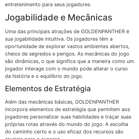
entretenimento para seus jogadores.
Jogabilidade e Mecânicas
Uma das principais atrações de GOLDENPANTHER é
sua jogabilidade intuitiva. Os jogadores têm a
oportunidade de explorar vastos ambientes abertos,
cheios de segredos e perigos. As mecânicas do jogo
são dinâmicas, o que significa que a maneira como um
jogador interage com o mundo pode alterar o curso
da história e o equilíbrio do jogo.
Elementos de Estratégia
Além das mecânicas básicas, GOLDENPANTHER
incorpora elementos de estratégia que permitem aos
jogadores personalizar suas habilidades e traçar suas
próprias rotas através do mundo do jogo. A escolha
do caminho certo e o uso eficaz dos recursos são
cruciais para o sucesso.