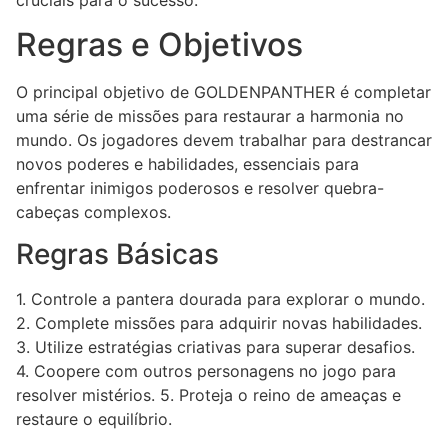
Regras e Objetivos
O principal objetivo de GOLDENPANTHER é completar
uma série de missões para restaurar a harmonia no
mundo. Os jogadores devem trabalhar para destrancar
novos poderes e habilidades, essenciais para
enfrentar inimigos poderosos e resolver quebra-
cabeças complexos.
Regras Básicas
1. Controle a pantera dourada para explorar o mundo.
2. Complete missões para adquirir novas habilidades.
3. Utilize estratégias criativas para superar desafios.
4. Coopere com outros personagens no jogo para
resolver mistérios. 5. Proteja o reino de ameaças e
restaure o equilíbrio.