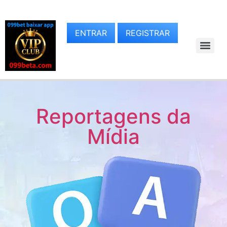
ENTRAR
REGISTRAR
Reportagens da
Mídia